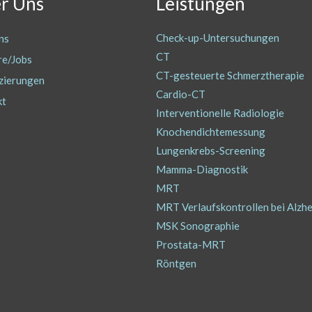
r Uns
Leistungen
Check-up-Untersuchungen
ns
CT
re/Jobs
CT-gesteuerte Schmerztherapie
izierungen
Cardio-CT
kt
Interventionelle Radiologie
Knochendichtemessung
Lungenkrebs-Screening
Mamma-Diagnostik
MRT
MRT Verlaufskontrollen bei Alzh
MSK Sonographie
Prostata-MRT
Röntgen