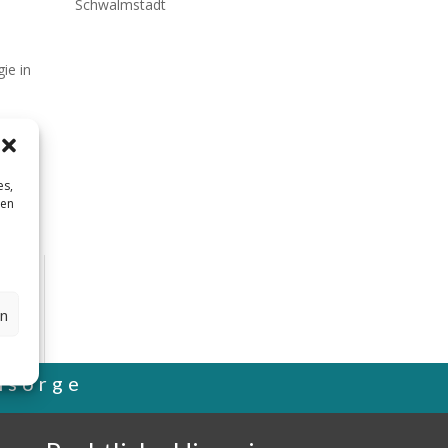
Schwalmstadt
ie in
onelle
biet,
es,
sen
en
hsorge