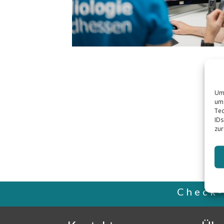
Um 
um 
Tec
IDs
zur
Check-