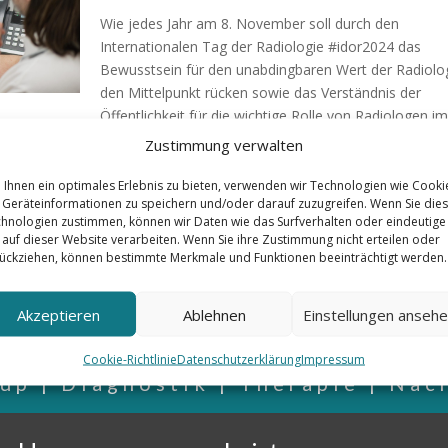
Wie jedes Jahr am 8. November soll durch den
Internationalen Tag der Radiologie #idor2024 das
Bewusstsein für den unabdingbaren Wert der Radiolog
den Mittelpunkt rücken sowie das Verständnis der
Öffentlichkeit für die wichtige Rolle von Radiologen im
Gesundheitssystem verbessert werden. Die interventi
Zustimmung verwalten
Radiologie ist ein einzigartiges und wachsendes Teilge
das Patienten jeden Tag aufs Neue hilft und schützt.
Ihnen ein optimales Erlebnis zu bieten, verwenden wir Technologien wie Cooki
Geräteinformationen zu speichern und/oder darauf zuzugreifen. Wenn Sie die
hnologien zustimmen, können wir Daten wie das Surfverhalten oder eindeutige
 auf dieser Website verarbeiten. Wenn Sie ihre Zustimmung nicht erteilen oder
ückziehen, können bestimmte Merkmale und Funktionen beeinträchtigt werden.
Akzeptieren
Ablehnen
Einstellungen anseh
Cookie-Richtlinie
Datenschutzerklärung
Impressum
up | Diagnostik | Therapie | Nac