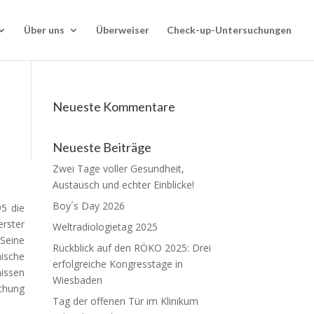
Über uns
Überweiser
Check-up-Untersuchungen
Neueste Kommentare
Neueste Beiträge
Zwei Tage voller Gesundheit,
Austausch und echter Einblicke!
Boy´s Day 2026
95 die
rster
Weltradiologietag 2025
Seine
Rückblick auf den RÖKO 2025: Drei
nische
erfolgreiche Kongresstage in
nissen
Wiesbaden
schung
Tag der offenen Tür im Klinikum