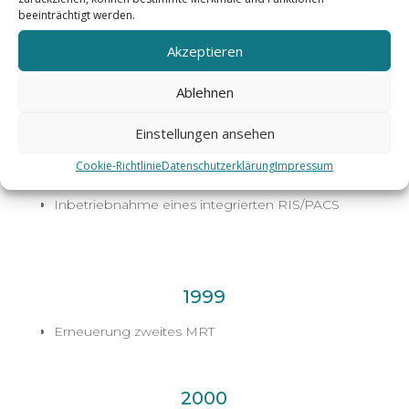
Einführung farbcodierte Duplexsonographie
beeinträchtigt werden.
Erneuerung des zweiten
Akzeptieren
Computertomographen
Ablehnen
Einstellungen ansehen
1998
Cookie-Richtlinie
Datenschutzerklärung
Impressum
Ausbau der teleradiologischen Kooperationen
Inbetriebnahme eines integrierten RIS/PACS
1999
Erneuerung zweites MRT
2000