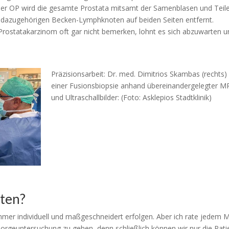
einer OP wird die gesamte Prostata mitsamt der Samenblasen und Teil
ie dazugehörigen Becken-Lymphknoten auf beiden Seiten entfernt.
 Prostatakarzinom oft gar nicht bemerken, lohnt es sich abzuwarten 
Präzisionsarbeit: Dr. med. Dimitrios Skambas (rechts) 
einer Fusionsbiopsie anhand übereinandergelegter M
und Ultraschallbilder: (Foto: Asklepios Stadtklinik)
nten?
immer individuell und maßgeschneidert erfolgen. Aber ich rate jedem 
sorgeuntersuchung zu gehen, denn schließlich können wir nur die Pat