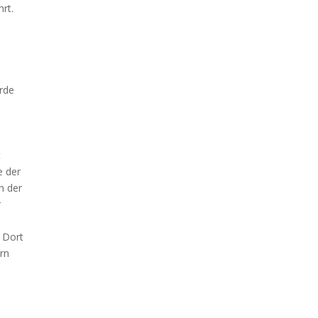
rt.
urde
t
e der
n der
r
. Dort
rn