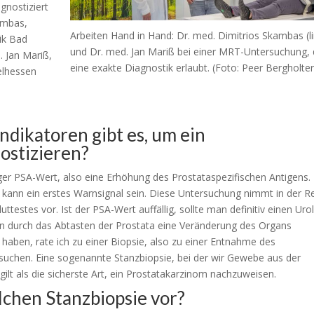
gnostiziert
ambas,
Arbeiten Hand in Hand: Dr. med. Dimitrios Skambas (li
nik Bad
und Dr. med. Jan Mariß bei einer MRT-Untersuchung, 
. Jan Mariß,
eine exakte Diagnostik erlaubt. (Foto: Peer Bergholter
telhessen
ndikatoren gibt es, um ein
ostizieren?
lliger PSA-Wert, also eine Erhöhung des Prostataspezifischen Antigens.
kann ein erstes Warnsignal sein. Diese Untersuchung nimmt in der R
testes vor. Ist der PSA-Wert auffällig, sollte man definitiv einen Ur
n durch das Abtasten der Prostata eine Veränderung des Organs
 haben, rate ich zu einer Biopsie, also zu einer Entnahme des
uchen. Eine sogenannte Stanzbiopsie, bei der wir Gewebe aus der
gilt als die sicherste Art, ein Prostatakarzinom nachzuweisen.
lchen Stanzbiopsie vor?