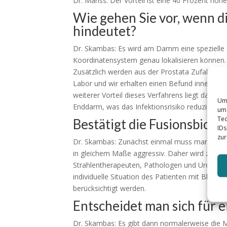
Dr. Mariss: Der Vorteil ist eine 40 Prozent hö
Wie gehen Sie vor, wenn d
hindeutet?
Dr. Skambas: Es wird am Damm eine spezielle Sc
Koordinatensystem genau lokalisieren können.
Zusätzlich werden aus der Prostata Zufallsb
Labor und wir erhalten einen Befund innerhalb 
weiterer Vorteil dieses Verfahrens liegt darin,
Um 
Enddarm, was das Infektionsrisiko reduziert.
um 
Tec
Bestätigt die Fusionsbiops
IDs
zur
Dr. Skambas: Zunächst einmal muss man festhal
in gleichem Maße aggressiv. Daher wird zunäc
Strahlentherapeuten, Pathologen und Urologen
individuelle Situation des Patienten mit Blick 
berücksichtigt werden.
Entscheidet man sich für 
Dr. Skambas: Es gibt dann normalerweise die M