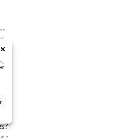
nem
ta.
 im
. Ein
n
es,
sen
 sind
gen,
e
en
ion
es?
 oder