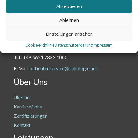
Akzeptieren
Kontakt
Ablehnen
Einstellungen ansehen
Treten Sie mit uns in Kontakt.
Cookie-Richtlinie
Datenschutzerklärung
Impressum
Wir sind persönlich
für Sie da.
Tel.: +49 5621 7833 1000
E-Mail:
patientenservice@radiologie.net
Über Uns
Über uns
Karriere/Jobs
Zertifizierungen
Kontakt
Leistungen