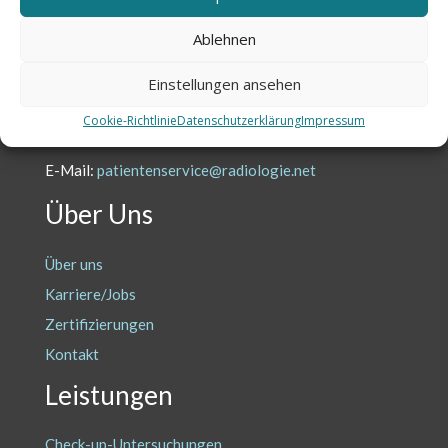
Kontakt
Ablehnen
Treten Sie mit uns in Kontakt.
Einstellungen ansehen
Wir sind persönlich
für Sie da.
Cookie-Richtlinie
Datenschutzerklärung
Impressum
Tel.: +49 5621 7833 1000
E-Mail:
patientenservice@radiologie.net
Über Uns
Über uns
Karriere/Jobs
Zertifizierungen
Kontakt
Leistungen
Check-up-Untersuchungen